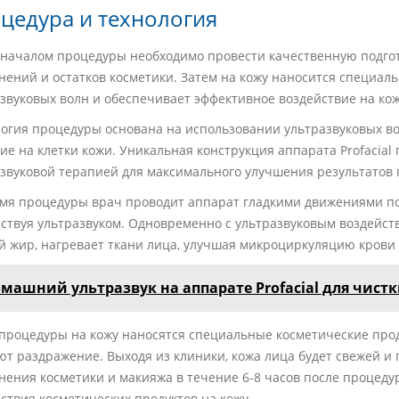
цедура и технология
началом процедуры необходимо провести качественную подгот
нений и остатков косметики. Затем на кожу наносится специал
звуковых волн и обеспечивает эффективное воздействие на кож
огия процедуры основана на использовании ультразвуковых во
ие на клетки кожи. Уникальная конструкция аппарата Profacial
звуковой терапией для максимального улучшения результатов
емя процедуры врач проводит аппарат гладкими движениями по
ствуя ультразвуком. Одновременно с ультразвуковым воздейс
 жир, нагревает ткани лица, улучшая микроциркуляцию крови 
машний ультразвук на аппарате Profacial для чист
процедуры на кожу наносятся специальные косметические про
т раздражение. Выходя из клиники, кожа лица будет свежей и 
ения косметики и макияжа в течение 6-8 часов после процеду
ствия косметических продуктов на кожу.