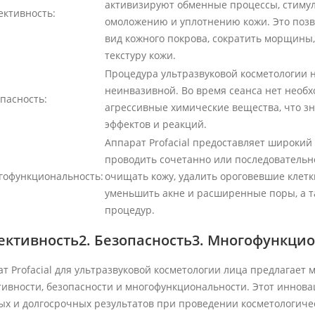
активизируют обменные процессы, стимул
ективность:
омоложению и уплотнению кожи. Это позв
вид кожного покрова, сократить морщины
текстуру кожи.
Процедура ультразвуковой косметологии н
неинвазивной. Во время сеанса нет необ
пасность:
агрессивные химические вещества, что з
эффектов и реакций.
Аппарат Profacial предоставляет широкий
проводить сочетанно или последовательн
гофункциональность:
очищать кожу, удалить ороговевшие клетк
уменьшить акне и расширенные поры, а т
процедур.
ктивность2. Безопасность3. Многофункци
т Profacial для ультразвуковой косметологии лица предлагает
тивности, безопасности и многофункциональности. Этот иннов
х и долгосрочных результатов при проведении косметологиче