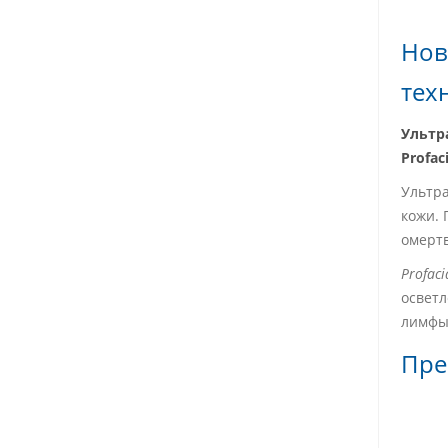
Нов
тех
Ультр
Profac
Ультра
кожи. 
омертв
Profaci
освет
лимфы,
Пре