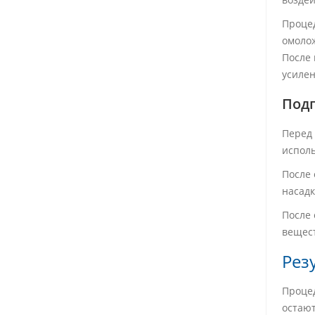
Процед
омолож
После 
усилен
Подг
Перед 
исполь
После 
насадк
После 
вещест
Рез
Процед
остаю