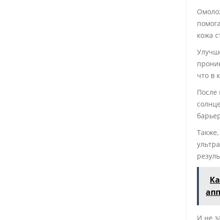
Омолож
помога
кожа с
Улучш
проник
что в 
После
солнце
барьер
Также
ультра
резуль
Ка
ап
И не з