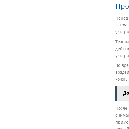
Про
Перед 
загряз
ультра
Технол
действ
ультра
Во вр
воздей
кожный
До
После 
снимаю
примен
воздей