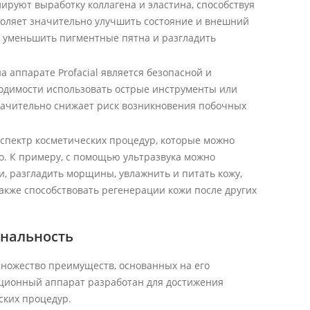
ируют выработку коллагена и эластина, способствуя
оляет значительно улучшить состояние и внешний
, уменьшить пигментные пятна и разгладить
а аппарате Profacial является безопасной и
ходимости использовать острые инструменты или
начительно снижает риск возникновения побочных
 спектр косметических процедур, которые можно
о. К примеру, с помощью ультразвука можно
и, разгладить морщины, увлажнить и питать кожу,
акже способствовать регенерации кожи после других
ональность
 множество преимуществ, основанных на его
ационный аппарат разработан для достижения
ских процедур.