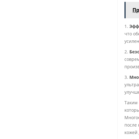
Пр
1.
Эфф
что об
усилен
2.
Без
совре
произв
3.
Мно
ультра
улучше
Таким 
которы
Много
после 
кожей