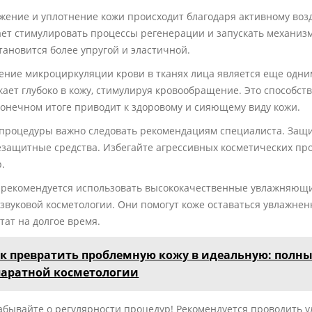
ение и уплотнение кожи происходит благодаря активному возд
ет стимулировать процессы регенерации и запускать механизм
тановится более упругой и эластичной.
ение микроциркуляции крови в тканях лица является еще одни
ает глубоко в кожу, стимулируя кровообращение. Это способст
конечном итоге приводит к здоровому и сияющему виду кожи.
 процедуры важно следовать рекомендациям специалиста. Защи
защитные средства. Избегайте агрессивных косметических про
.
, рекомендуется использовать высококачественные увлажняющи
звуковой косметологии. Они помогут коже оставаться увлажне
тат на долгое время.
к превратить проблемную кожу в идеальную: полн
паратной косметологии
абывайте о регулярности процедур! Рекомендуется проводить у