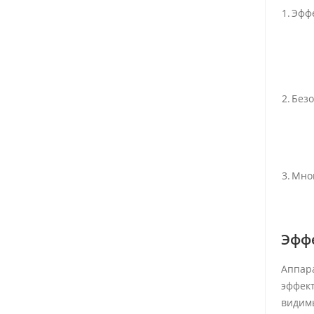
1.
Эфф
2.
Безо
3.
Мно
Эффе
Аппара
эффек
видимы