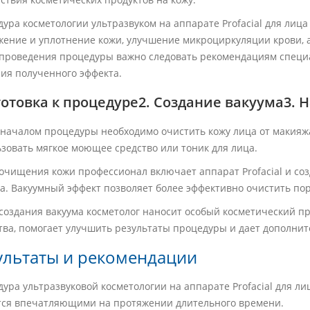
ура косметологии ультразвуком на аппарате Profacial для лиц
ение и уплотнение кожи, улучшение микроциркуляции крови, 
проведения процедуры важно следовать рекомендациям специа
ия полученного эффекта.
отовка к процедуре2. Создание вакуума3. 
началом процедуры необходимо очистить кожу лица от макияжа
зовать мягкое моющее средство или тоник для лица.
очищения кожи профессионал включает аппарат Profacial и со
а. Вакуумный эффект позволяет более эффективно очистить пор
создания вакуума косметолог наносит особый косметический пр
ва, помогает улучшить результаты процедуры и дает дополнит
ультаты и рекомендации
ура ультразвуковой косметологии на аппарате Profacial для л
тся впечатляющими на протяжении длительного времени.