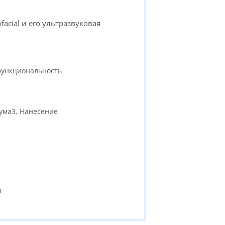
acial и его ультразвуковая
функциональность
уума3. Нанесение
ы